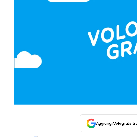
Aggiungi Vologratis tra