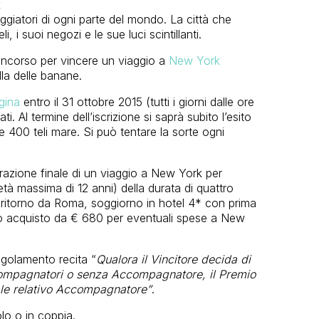
ggiatori di ogni parte del mondo. La città che
, i suoi negozi e le sue luci scintillanti.
concorso per vincere un viaggio a
New York
lla delle banane.
gina
entro il 31 ottobre 2015 (tutti i giorni dalle ore
ti. Al termine dell’iscrizione si saprà subito l’esito
 e 400 teli mare. Si può tentare la sorte ogni
strazione finale di un viaggio a New York per
à massima di 12 anni) della durata di quattro
e ritorno da Roma, soggiorno in hotel 4* con prima
no acquisto da € 680 per eventuali spese a New
regolamento recita “
Qualora il Vincitore decida di
compagnatori o senza Accompagnatore, il Premio
ale relativo Accompagnatore”
.
lo o in coppia.