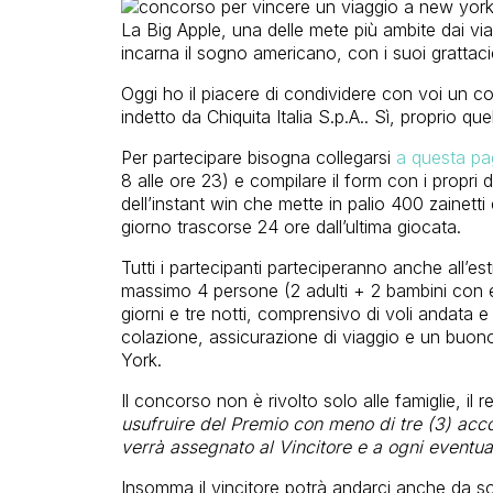
La Big Apple, una delle mete più ambite dai via
incarna il sogno americano, con i suoi grattacieli
Oggi ho il piacere di condividere con voi un 
indetto da Chiquita Italia S.p.A.. Sì, proprio que
Per partecipare bisogna collegarsi
a questa pa
8 alle ore 23) e compilare il form con i propri da
dell’instant win che mette in palio 400 zainetti
giorno trascorse 24 ore dall’ultima giocata.
Tutti i partecipanti parteciperanno anche all’e
massimo 4 persone (2 adulti + 2 bambini con et
giorni e tre notti, comprensivo di voli andata 
colazione, assicurazione di viaggio e un buo
York.
Il concorso non è rivolto solo alle famiglie, il 
usufruire del Premio con meno di tre (3) ac
verrà assegnato al Vincitore e a ogni eventu
Insomma il vincitore potrà andarci anche da so