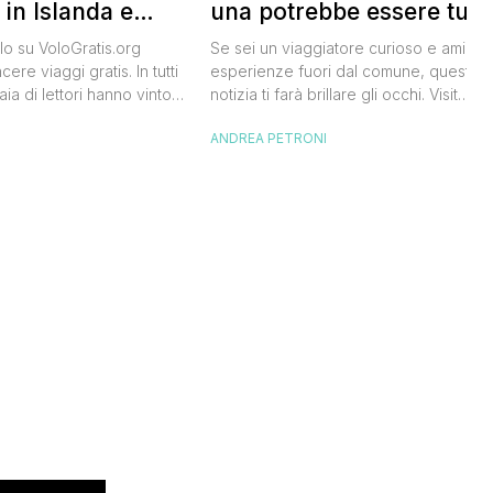
una potrebbe essere tua
 in Islanda e
lari
Se sei un viaggiatore curioso e ami le
o su VoloGratis.org
esperienze fuori dal comune, questa
ere viaggi gratis. In tutti
notizia ti farà brillare gli occhi. Visit
aia di lettori hanno vinto
Sweden, l’ente del turismo svedese, h
aordinarie grazie alle
ANDREA PETRONI
I
lanciato un concorso speciale: puoi
bblicate ogni giorno sul
diventare custode di un’isola svedese
riva una che difficilmente
un anno. Non serve essere miliardario:
celandair, la compagnia
l’iniziativa è pensata per persone comu
 islandese, ha lanciato
che amano la natura e vogliono […]
he si chiama “Really Bad
e sta cercando […]