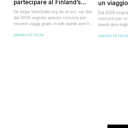
partecipare al Finland’s
un viaggio
Official Tasting
50.000 dol
Se segui VoloGratis.org da un po’, sai che
Dal 2009 segnal
dal 2009 segnalo spesso concorsi per
concorsi per vinc
vincere viaggi gratis. In tutti questi anni ho
questi anni migli
visto tantissime persone partire per
destinazioni str
ANDREA PETRONI
destinazioni incredibili grazie a queste
ANDREA PETRON
segnalazioni pu
segnalazioni — e ogni volta che trovo
sito. Oggi ne ar
un’opportunità come questa, non vedo
dimenticherai. I
l’ora di condividerla. Quella di oggi è una
aerea nazionale
di quelle che […]
una campagna c
Photographer” 