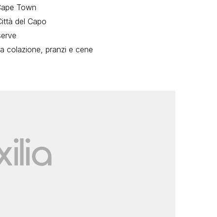
r Cape Town
Città del Capo
serve
ma colazione, pranzi e cene