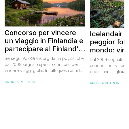
Concorso per vincere
Icelandair c
un viaggio in Finlandia e
peggior fot
partecipare al Finland’s
mondo: vinc
Official Tasting
in Islanda e
Se segui VoloGratis.org da un po’, sai che
Dal 2009 segnalo su
dollari
dal 2009 segnalo spesso concorsi per
concorsi per vincere v
vincere viaggi gratis. In tutti questi anni ho
questi anni migliaia d
visto tantissime persone partire per
destinazioni straordi
ANDREA PETRONI
destinazioni incredibili grazie a queste
ANDREA PETRONI
segnalazioni pubblic
segnalazioni — e ogni volta che trovo
sito. Oggi ne arriva 
un’opportunità come questa, non vedo
dimenticherai. Icela
l’ora di condividerla. Quella di oggi è una
aerea nazionale isla
di quelle che […]
una campagna che si
Photographer” e sta