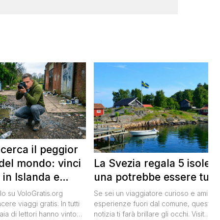
 cerca il peggior
La Svezia regala 5 isole e
del mondo: vinci
una potrebbe essere tua
 in Islanda e
lari
Se sei un viaggiatore curioso e ami le
o su VoloGratis.org
esperienze fuori dal comune, questa
ere viaggi gratis. In tutti
notizia ti farà brillare gli occhi. Visit
aia di lettori hanno vinto