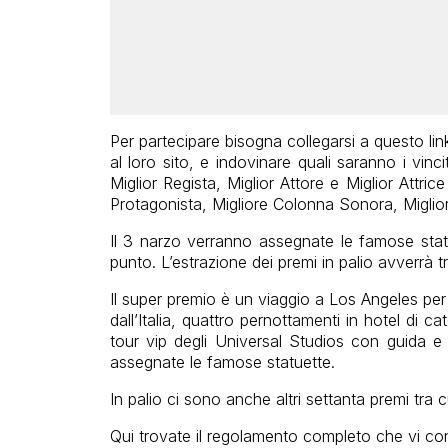
Per partecipare bisogna collegarsi a questo lin
al loro sito, e indovinare quali saranno i vinc
Miglior Regista, Miglior Attore e Miglior Attric
Protagonista, Migliore Colonna Sonora, Migliori
Il 3 narzo verranno assegnate le famose stat
punto. L’estrazione dei premi in palio avverrà tr
Il super premio è un viaggio a Los Angeles pe
dall’Italia, quattro pernottamenti in hotel di ca
tour vip degli Universal Studios con guida e 
assegnate le famose statuette.
In palio ci sono anche altri settanta premi tra c
Qui trovate il regolamento completo che vi con