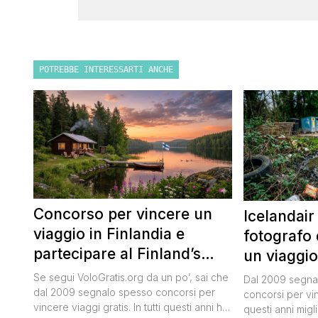
POTREBBE INTERESSARTI ANCHE
Concorso per vincere un
Icelandair
viaggio in Finlandia e
fotografo 
partecipare al Finland’s
un viaggio
Official Tasting
50.000 dol
Se segui VoloGratis.org da un po’, sai che
Dal 2009 segnal
dal 2009 segnalo spesso concorsi per
concorsi per vinc
vincere viaggi gratis. In tutti questi anni ho
questi anni migli