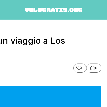
n viaggio a Los
0
0