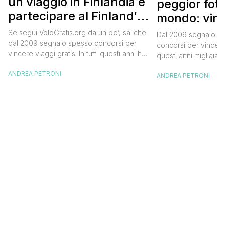
un viaggio in Finlandia e
peggior fot
partecipare al Finland’s
mondo: vinc
Official Tasting
in Islanda e
Se segui VoloGratis.org da un po’, sai che
Dal 2009 segnalo su
dollari
dal 2009 segnalo spesso concorsi per
concorsi per vincere v
vincere viaggi gratis. In tutti questi anni ho
questi anni migliaia d
visto tantissime persone partire per
destinazioni straordi
ANDREA PETRONI
destinazioni incredibili grazie a queste
ANDREA PETRONI
segnalazioni pubblic
segnalazioni — e ogni volta che trovo
sito. Oggi ne arriva 
un’opportunità come questa, non vedo
dimenticherai. Icela
l’ora di condividerla. Quella di oggi è una
aerea nazionale isla
di quelle che […]
una campagna che si
Photographer” e sta