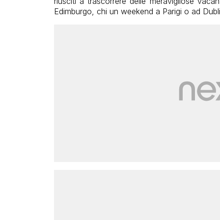
riusciti a trascorrere delle meravigliose vac
Edimburgo, chi un weekend a Parigi o ad Dubli