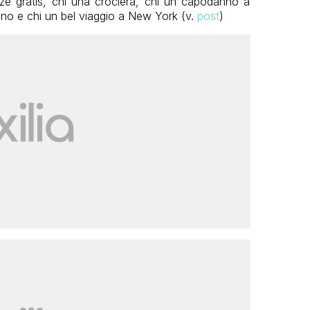
anze gratis, chi una crociera, chi un capodanno a
no e chi un bel viaggio a New York (v.
post
)