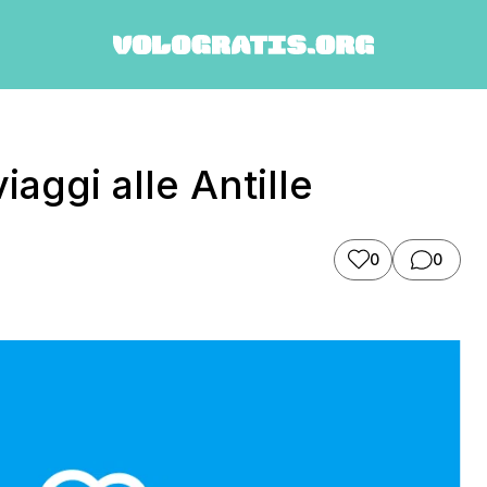
aggi alle Antille
0
0