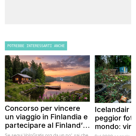
POTREBBE INTERESSARTI ANCHE
Concorso per vincere
Icelandair c
un viaggio in Finlandia e
peggior fot
partecipare al Finland’s
mondo: vinc
Official Tasting
in Islanda e
Se segui VoloGratis.org da un po’, sai che