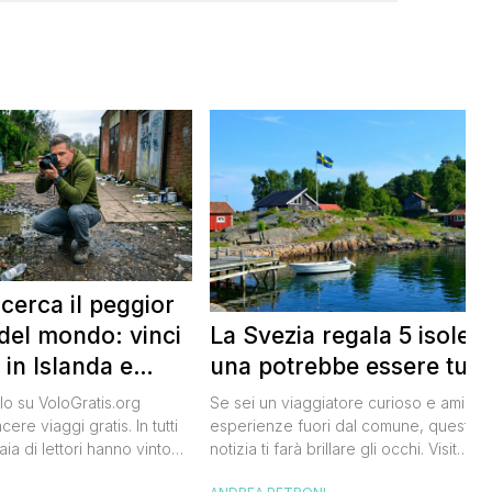
 cerca il peggior
La Svezia regala 5 isole e
del mondo: vinci
una potrebbe essere tua
 in Islanda e
lari
Se sei un viaggiatore curioso e ami le
o su VoloGratis.org
esperienze fuori dal comune, questa
ere viaggi gratis. In tutti
notizia ti farà brillare gli occhi. Visit
aia di lettori hanno vinto
Sweden, l’ente del turismo svedese, h
aordinarie grazie alle