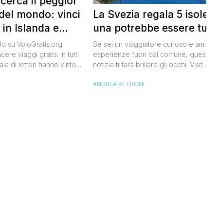
 cerca il peggior
La Svezia regala 5 isole e
del mondo: vinci
una potrebbe essere tua
 in Islanda e
lari
Se sei un viaggiatore curioso e ami le
o su VoloGratis.org
esperienze fuori dal comune, questa
ere viaggi gratis. In tutti
notizia ti farà brillare gli occhi. Visit
aia di lettori hanno vinto
Sweden, l’ente del turismo svedese, h
aordinarie grazie alle
ANDREA PETRONI
I
lanciato un concorso speciale: puoi
bblicate ogni giorno sul
diventare custode di un’isola svedese
riva una che difficilmente
un anno. Non serve essere miliardario:
celandair, la compagnia
l’iniziativa è pensata per persone comu
 islandese, ha lanciato
che amano la natura e vogliono […]
he si chiama “Really Bad
e sta cercando […]