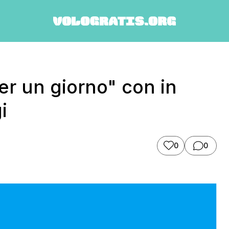
r un giorno" con in
i
0
0