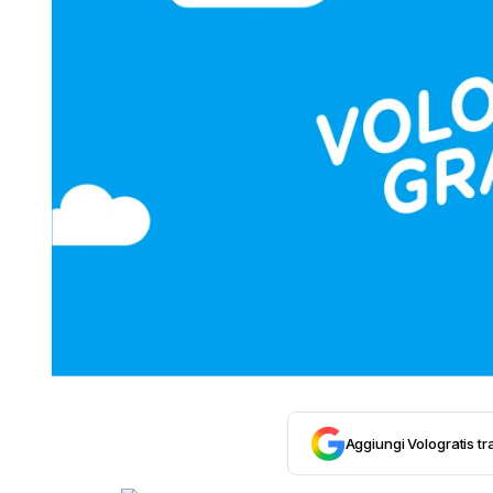
Aggiungi Vologratis tra