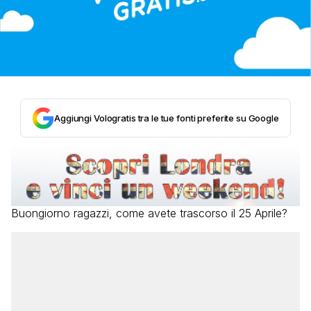
Aggiungi Vologratis tra le tue fonti preferite su Google
Buongiorno ragazzi, come avete trascorso il 25 Aprile?