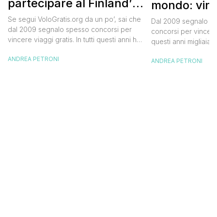
partecipare al Finland’s
mondo: vinc
Official Tasting
in Islanda e
Se segui VoloGratis.org da un po’, sai che
Dal 2009 segnalo su
dollari
dal 2009 segnalo spesso concorsi per
concorsi per vincere v
vincere viaggi gratis. In tutti questi anni ho
questi anni migliaia d
visto tantissime persone partire per
destinazioni straordi
ANDREA PETRONI
destinazioni incredibili grazie a queste
ANDREA PETRONI
segnalazioni pubblic
segnalazioni — e ogni volta che trovo
sito. Oggi ne arriva 
un’opportunità come questa, non vedo
dimenticherai. Icela
l’ora di condividerla. Quella di oggi è una
aerea nazionale isla
di quelle che […]
una campagna che si
Photographer” e sta