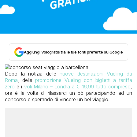
Aggiungi Vologratis tra le tue fonti preferite su Google
Dopo la notizia delle
nuove destinazioni Vueling da
Roma
, della
promozione Vueling con biglietti a tariffa
zero
e i
voli Milano – Londra a € 16,99 tutto compreso
,
ora è la volta di rilassarci un pò partecipando ad un
concorso e sperando di vincere un bel viaggio.