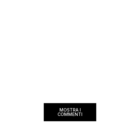
dimenticherai. Icela
l’ora di condividerla. Quella di oggi è una
aerea nazionale isla
di quelle che […]
una campagna che si
Photographer” e sta
MOSTRA I
COMMENTI