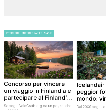
POTREBBE INTERESSARTI ANCHE
Concorso per vincere
Icelandair c
un viaggio in Finlandia e
peggior fot
partecipare al Finland’s
mondo: vinc
Official Tasting
in Islanda e
Se segui VoloGratis.org da un po’, sai che
Dal 2009 segnalo su