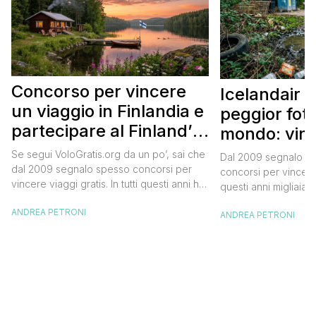
Concorso per vincere
Icelandair c
un viaggio in Finlandia e
peggior fot
partecipare al Finland’s
mondo: vinc
Official Tasting
in Islanda e
Se segui VoloGratis.org da un po’, sai che
Dal 2009 segnalo su
dollari
dal 2009 segnalo spesso concorsi per
concorsi per vincere v
vincere viaggi gratis. In tutti questi anni ho
questi anni migliaia d
visto tantissime persone partire per
destinazioni straordi
ANDREA PETRONI
destinazioni incredibili grazie a queste
ANDREA PETRONI
segnalazioni pubblic
segnalazioni — e ogni volta che trovo
sito. Oggi ne arriva 
un’opportunità come questa, non vedo
dimenticherai. Icela
l’ora di condividerla. Quella di oggi è una
aerea nazionale isla
di quelle che […]
una campagna che si
Photographer” e sta