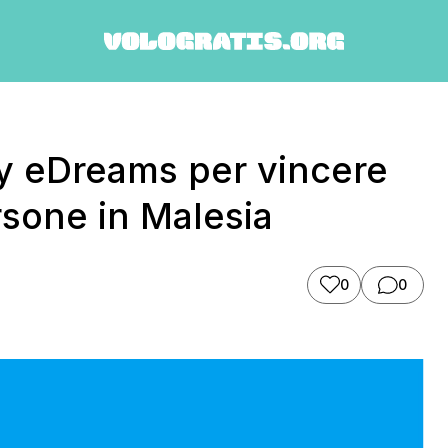
y eDreams per vincere
rsone in Malesia
0
0