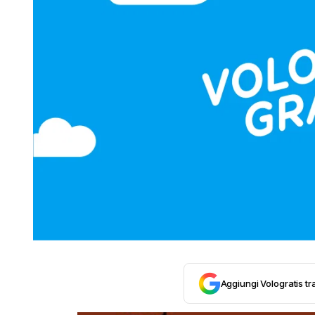
Aggiungi Vologratis tra