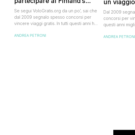
partecipare al Finland’s
un viaggio
Official Tasting
50.000 dol
Se segui VoloGratis.org da un po’, sai che
Dal 2009 segnal
dal 2009 segnalo spesso concorsi per
concorsi per vinc
vincere viaggi gratis. In tutti questi anni ho
questi anni migli
visto tantissime persone partire per
destinazioni str
ANDREA PETRONI
destinazioni incredibili grazie a queste
ANDREA PETRON
segnalazioni pu
segnalazioni — e ogni volta che trovo
sito. Oggi ne ar
un’opportunità come questa, non vedo
dimenticherai. I
l’ora di condividerla. Quella di oggi è una
aerea nazionale
di quelle che […]
una campagna c
Photographer” 