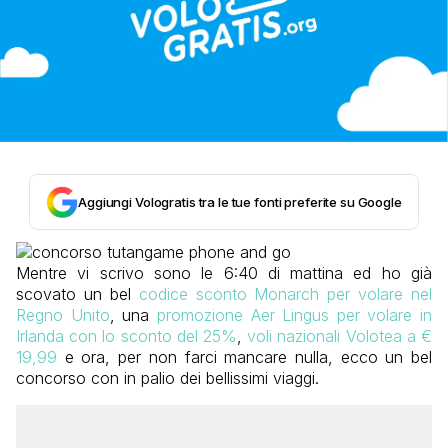
Aggiungi Vologratis tra le tue fonti preferite su Google
Mentre vi scrivo sono le 6:40 di mattina ed ho già
scovato un bel
codice sconto Monarch per volare nel
Regno Unito
, una
promozione Aer Lingus per volare in
Irlanda con lo sconto del 25%
,
voli nazionali Volotea a €
19,99
e ora, per non farci mancare nulla, ecco un bel
concorso con in palio dei bellissimi viaggi.