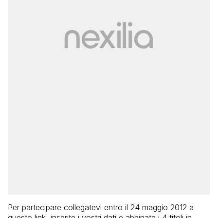
Per partecipare collegatevi entro il 24 maggio 2012 a
questo link, inserite i vostri dati e abbinate i 4 titoli in