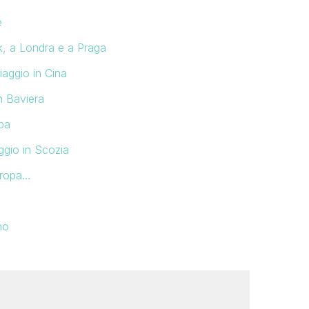
e
, a Londra e a Praga
aggio in Cina
n Baviera
pa
ggio in Scozia
Europa…
no