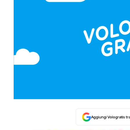
Aggiungi Vologratis tra