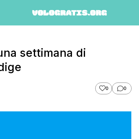
una settimana di
dige
0
0