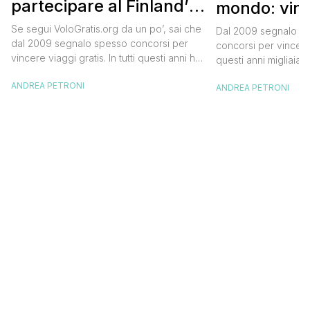
partecipare al Finland’s
mondo: vinc
Official Tasting
in Islanda e
Se segui VoloGratis.org da un po’, sai che
Dal 2009 segnalo su
dollari
dal 2009 segnalo spesso concorsi per
concorsi per vincere v
vincere viaggi gratis. In tutti questi anni ho
questi anni migliaia d
visto tantissime persone partire per
destinazioni straordi
ANDREA PETRONI
destinazioni incredibili grazie a queste
ANDREA PETRONI
segnalazioni pubblic
segnalazioni — e ogni volta che trovo
sito. Oggi ne arriva 
un’opportunità come questa, non vedo
dimenticherai. Icela
l’ora di condividerla. Quella di oggi è una
aerea nazionale isla
di quelle che […]
una campagna che si
Photographer” e sta