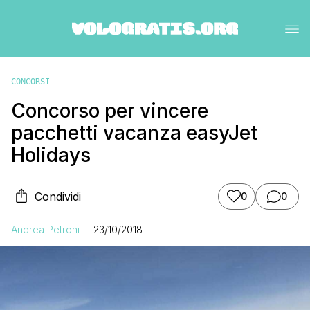
CONCORSI
Concorso per vincere
pacchetti vacanza easyJet
Holidays
Condividi
0
0
Andrea Petroni
23/10/2018