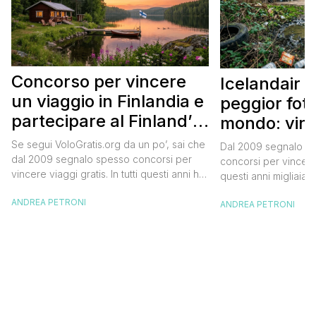
Concorso per vincere
Icelandair c
un viaggio in Finlandia e
peggior fot
partecipare al Finland’s
mondo: vinc
Official Tasting
in Islanda e
Se segui VoloGratis.org da un po’, sai che
Dal 2009 segnalo su
dollari
dal 2009 segnalo spesso concorsi per
concorsi per vincere v
vincere viaggi gratis. In tutti questi anni ho
questi anni migliaia d
visto tantissime persone partire per
destinazioni straordi
ANDREA PETRONI
destinazioni incredibili grazie a queste
ANDREA PETRONI
segnalazioni pubblic
segnalazioni — e ogni volta che trovo
sito. Oggi ne arriva 
un’opportunità come questa, non vedo
dimenticherai. Icela
l’ora di condividerla. Quella di oggi è una
aerea nazionale isla
di quelle che […]
una campagna che si
Photographer” e sta