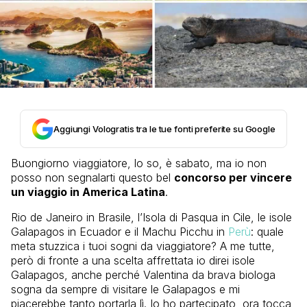
Aggiungi Vologratis tra le tue fonti preferite su Google
Buongiorno viaggiatore, lo so, è sabato, ma io non
posso non segnalarti questo bel
concorso per vincere
un viaggio in America Latina
.
Rio de Janeiro in Brasile, l’Isola di Pasqua in Cile, le isole
Galapagos in Ecuador e il Machu Picchu in
Perù
: quale
meta stuzzica i tuoi sogni da viaggiatore? A me tutte,
però di fronte a una scelta affrettata io direi isole
Galapagos, anche perché Valentina da brava biologa
sogna da sempre di visitare le Galapagos e mi
piacerebbe tanto portarla lì. Io ho partecipato, ora tocca