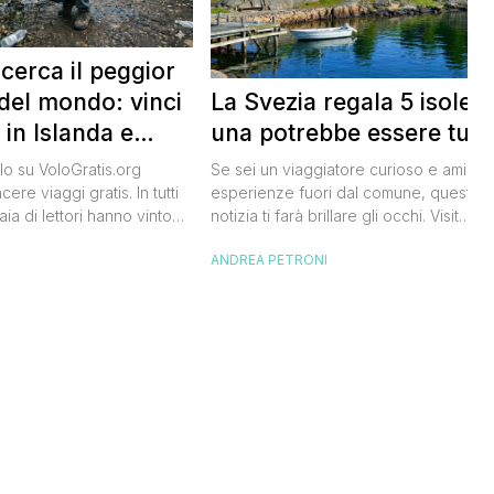
 cerca il peggior
La Svezia regala 5 isole e
del mondo: vinci
una potrebbe essere tua
 in Islanda e
lari
Se sei un viaggiatore curioso e ami le
o su VoloGratis.org
esperienze fuori dal comune, questa
ere viaggi gratis. In tutti
notizia ti farà brillare gli occhi. Visit
aia di lettori hanno vinto
Sweden, l’ente del turismo svedese, h
aordinarie grazie alle
ANDREA PETRONI
I
lanciato un concorso speciale: puoi
bblicate ogni giorno sul
diventare custode di un’isola svedese
riva una che difficilmente
un anno. Non serve essere miliardario:
celandair, la compagnia
l’iniziativa è pensata per persone comu
 islandese, ha lanciato
che amano la natura e vogliono […]
he si chiama “Really Bad
e sta cercando […]