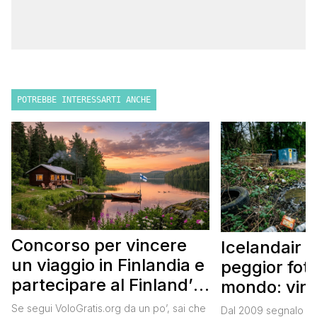
POTREBBE INTERESSARTI ANCHE
Concorso per vincere
Icelandair c
un viaggio in Finlandia e
peggior fot
partecipare al Finland’s
mondo: vinc
Official Tasting
in Islanda e
Se segui VoloGratis.org da un po’, sai che
Dal 2009 segnalo su