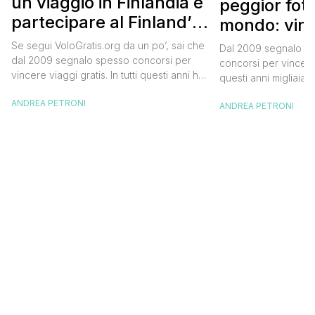
un viaggio in Finlandia e
peggior fot
partecipare al Finland’s
mondo: vinc
Official Tasting
in Islanda e
Se segui VoloGratis.org da un po’, sai che
Dal 2009 segnalo su
dollari
dal 2009 segnalo spesso concorsi per
concorsi per vincere v
vincere viaggi gratis. In tutti questi anni ho
questi anni migliaia d
visto tantissime persone partire per
destinazioni straordi
ANDREA PETRONI
destinazioni incredibili grazie a queste
ANDREA PETRONI
segnalazioni pubblic
segnalazioni — e ogni volta che trovo
sito. Oggi ne arriva 
un’opportunità come questa, non vedo
dimenticherai. Icela
l’ora di condividerla. Quella di oggi è una
aerea nazionale isla
di quelle che […]
una campagna che si
Photographer” e sta