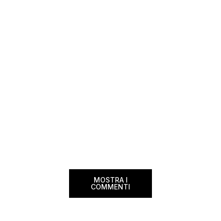
un’opportunità come questa, non vedo
dimenticherai. Icela
l’ora di condividerla. Quella di oggi è una
aerea nazionale isla
di quelle che […]
una campagna che si
Photographer” e sta
MOSTRA I
COMMENTI