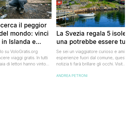
 cerca il peggior
La Svezia regala 5 isole e
del mondo: vinci
una potrebbe essere tua
 in Islanda e
lari
Se sei un viaggiatore curioso e ami le
o su VoloGratis.org
esperienze fuori dal comune, questa
ere viaggi gratis. In tutti
notizia ti farà brillare gli occhi. Visit
aia di lettori hanno vinto
Sweden, l’ente del turismo svedese, h
aordinarie grazie alle
ANDREA PETRONI
I
lanciato un concorso speciale: puoi
bblicate ogni giorno sul
diventare custode di un’isola svedese
riva una che difficilmente
un anno. Non serve essere miliardario:
celandair, la compagnia
l’iniziativa è pensata per persone comu
 islandese, ha lanciato
che amano la natura e vogliono […]
he si chiama “Really Bad
e sta cercando […]