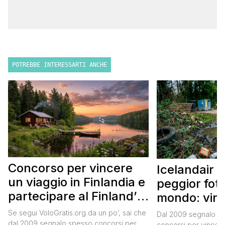
POTREBBE INTERESSARTI ANCHE
Concorso per vincere
Icelandair c
un viaggio in Finlandia e
peggior fot
partecipare al Finland’s
mondo: vinc
Official Tasting
in Islanda e
Se segui VoloGratis.org da un po’, sai che
Dal 2009 segnalo su
dal 2009 segnalo spesso concorsi per
concorsi per vincere v