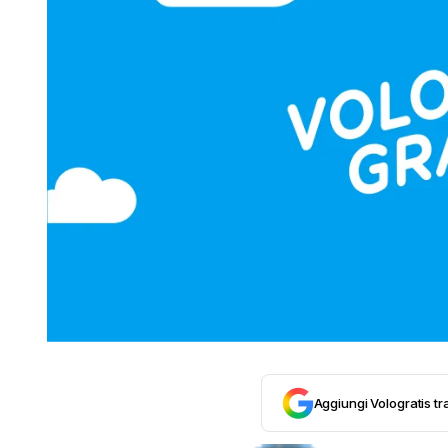
Aggiungi Vologratis tra