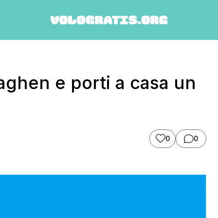
ghen e porti a casa un
0
0