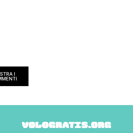
e sta cercando […]
STRA I
MMENTI