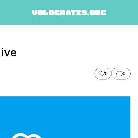
dive
0
0