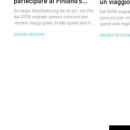
partecipare al Finland’s
un viaggio
Official Tasting
50.000 dol
Se segui VoloGratis.org da un po’, sai che
Dal 2009 segnal
dal 2009 segnalo spesso concorsi per
concorsi per vinc
vincere viaggi gratis. In tutti questi anni ho
questi anni migli
visto tantissime persone partire per
destinazioni str
ANDREA PETRONI
destinazioni incredibili grazie a queste
ANDREA PETRON
segnalazioni pu
segnalazioni — e ogni volta che trovo
sito. Oggi ne ar
un’opportunità come questa, non vedo
dimenticherai. I
l’ora di condividerla. Quella di oggi è una
aerea nazionale
di quelle che […]
una campagna c
Photographer” 