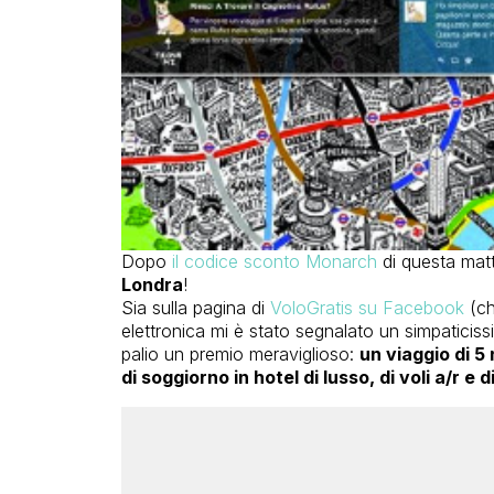
Dopo
il codice sconto Monarch
di questa matt
Londra
!
Sia sulla pagina di
VoloGratis su Facebook
(ch
elettronica mi è stato segnalato un simpatici
palio un premio meraviglioso:
un viaggio di 5
di soggiorno in hotel di lusso, di voli a/r e d