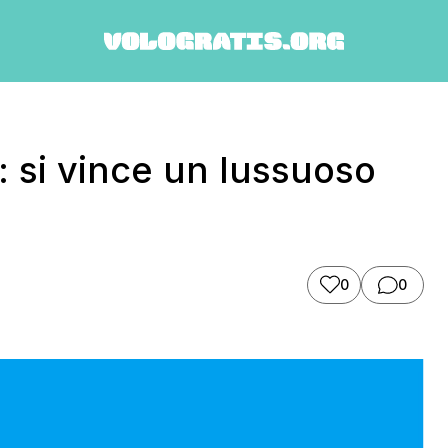
 si vince un lussuoso
0
0