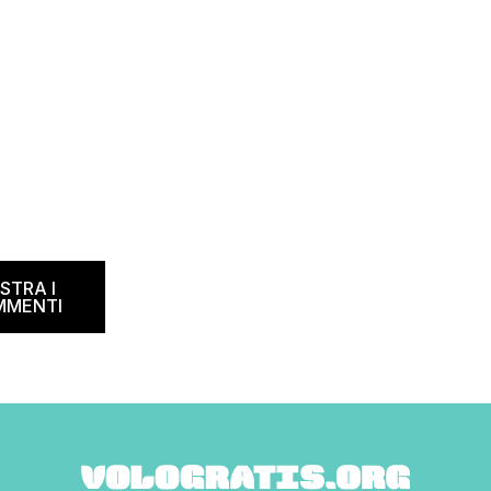
che amano la natura e vogliono […]
he si chiama “Really Bad
e sta cercando […]
STRA I
MMENTI