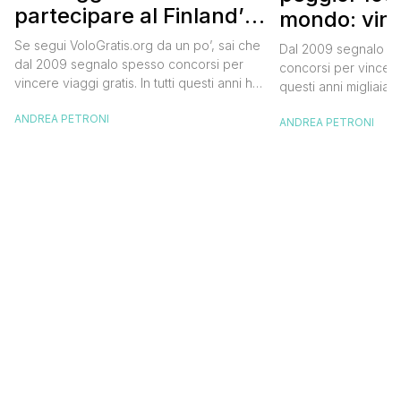
partecipare al Finland’s
mondo: vinc
Official Tasting
in Islanda e
Se segui VoloGratis.org da un po’, sai che
Dal 2009 segnalo su
dollari
dal 2009 segnalo spesso concorsi per
concorsi per vincere v
vincere viaggi gratis. In tutti questi anni ho
questi anni migliaia d
visto tantissime persone partire per
destinazioni straordi
ANDREA PETRONI
destinazioni incredibili grazie a queste
ANDREA PETRONI
segnalazioni pubblic
segnalazioni — e ogni volta che trovo
sito. Oggi ne arriva 
un’opportunità come questa, non vedo
dimenticherai. Icela
l’ora di condividerla. Quella di oggi è una
aerea nazionale isla
di quelle che […]
una campagna che si
Photographer” e sta