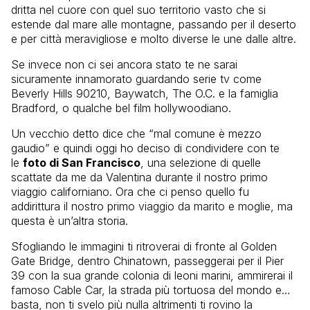
dritta nel cuore con quel suo territorio vasto che si
estende dal mare alle montagne, passando per il deserto
e per città meravigliose e molto diverse le une dalle altre.
Se invece non ci sei ancora stato te ne sarai
sicuramente innamorato guardando serie tv come
Beverly Hills 90210, Baywatch, The O.C. e la famiglia
Bradford, o qualche bel film hollywoodiano.
Un vecchio detto dice che “mal comune è mezzo
gaudio” e quindi oggi ho deciso di condividere con te
le
foto di San Francisco
, una selezione di quelle
scattate da me da Valentina durante il nostro primo
viaggio californiano. Ora che ci penso quello fu
addirittura il nostro primo viaggio da marito e moglie, ma
questa è un’altra storia.
Sfogliando le immagini ti ritroverai di fronte al Golden
Gate Bridge, dentro Chinatown, passeggerai per il Pier
39 con la sua grande colonia di leoni marini, ammirerai il
famoso Cable Car, la strada più tortuosa del mondo e…
basta, non ti svelo più nulla altrimenti ti rovino la