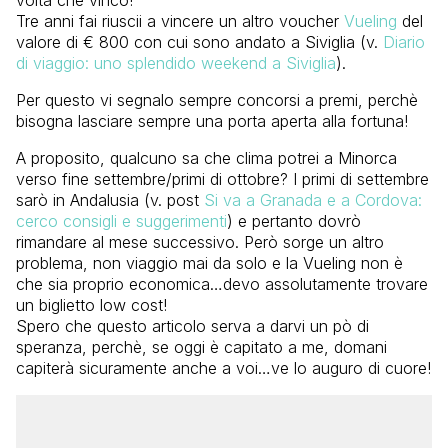
Tre anni fai riuscii a vincere un altro voucher
Vueling
del
valore di € 800 con cui sono andato a Siviglia (v.
Diario
di viaggio: uno splendido weekend a Siviglia
).
Per questo vi segnalo sempre concorsi a premi, perchè
bisogna lasciare sempre una porta aperta alla fortuna!
A proposito, qualcuno sa che clima potrei a Minorca
verso fine settembre/primi di ottobre? I primi di settembre
sarò in Andalusia (v. post
Si va a Granada e a Cordova:
cerco consigli e suggerimenti
) e pertanto dovrò
rimandare al mese successivo. Però sorge un altro
problema, non viaggio mai da solo e la Vueling non è
che sia proprio economica…devo assolutamente trovare
un biglietto low cost!
Spero che questo articolo serva a darvi un pò di
speranza, perchè, se oggi è capitato a me, domani
capiterà sicuramente anche a voi…ve lo auguro di cuore!