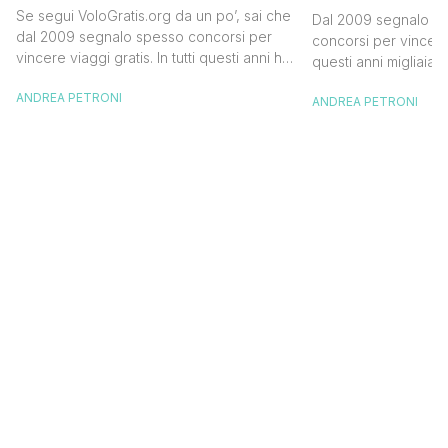
Official Tasting
in Islanda e
Se segui VoloGratis.org da un po’, sai che
Dal 2009 segnalo su
dollari
dal 2009 segnalo spesso concorsi per
concorsi per vincere v
vincere viaggi gratis. In tutti questi anni ho
questi anni migliaia d
visto tantissime persone partire per
destinazioni straordi
ANDREA PETRONI
destinazioni incredibili grazie a queste
ANDREA PETRONI
segnalazioni pubblic
segnalazioni — e ogni volta che trovo
sito. Oggi ne arriva 
un’opportunità come questa, non vedo
dimenticherai. Icela
l’ora di condividerla. Quella di oggi è una
aerea nazionale isla
di quelle che […]
una campagna che si
Photographer” e sta