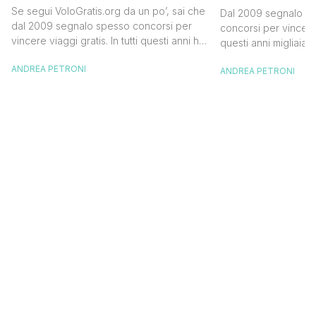
Official Tasting
in Islanda e
Se segui VoloGratis.org da un po’, sai che
Dal 2009 segnalo su
dollari
dal 2009 segnalo spesso concorsi per
concorsi per vincere v
vincere viaggi gratis. In tutti questi anni ho
questi anni migliaia d
visto tantissime persone partire per
destinazioni straordi
ANDREA PETRONI
destinazioni incredibili grazie a queste
ANDREA PETRONI
segnalazioni pubblic
segnalazioni — e ogni volta che trovo
sito. Oggi ne arriva 
un’opportunità come questa, non vedo
dimenticherai. Icela
l’ora di condividerla. Quella di oggi è una
aerea nazionale isla
di quelle che […]
una campagna che si
Photographer” e sta