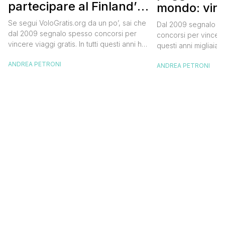
partecipare al Finland’s
mondo: vinc
Official Tasting
in Islanda e
Se segui VoloGratis.org da un po’, sai che
Dal 2009 segnalo su
dollari
dal 2009 segnalo spesso concorsi per
concorsi per vincere v
vincere viaggi gratis. In tutti questi anni ho
questi anni migliaia d
visto tantissime persone partire per
destinazioni straordi
ANDREA PETRONI
destinazioni incredibili grazie a queste
ANDREA PETRONI
segnalazioni pubblic
segnalazioni — e ogni volta che trovo
sito. Oggi ne arriva 
un’opportunità come questa, non vedo
dimenticherai. Icela
l’ora di condividerla. Quella di oggi è una
aerea nazionale isla
di quelle che […]
una campagna che si
Photographer” e sta