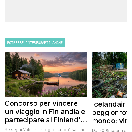
POTREBBE INTERESSARTI ANCHE
Concorso per vincere
Icelandair c
un viaggio in Finlandia e
peggior fot
partecipare al Finland’s
mondo: vinc
Official Tasting
in Islanda e
Se segui VoloGratis.org da un po’, sai che
Dal 2009 segnalo su