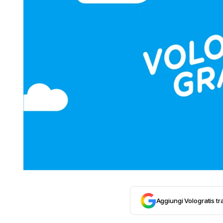
Aggiungi Vologratis tra