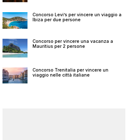
Concorso Levi’s per vincere un viaggio a
Ibiza per due persone
Concorso per vincere una vacanza a
Mauritius per 2 persone
Concorso Trenitalia per vincere un
viaggio nelle città italiane
Concorso p
Concorso per vincere un
viaggio da
viaggio in Corea del Sud e
Hai mai sognato 
altri premi
sogno? Con il co