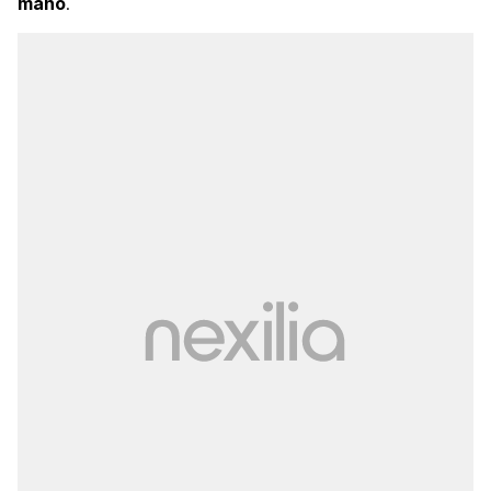
mano
.