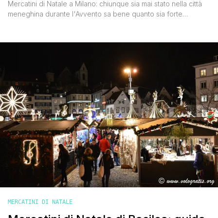
Mercatini di Natale a Milano: chiunque sia mai stato nella città
meneghina durante l'Avvento sa bene quanto sia forte
l'atmosfera natalizia, e molti sono i luoghi in cui vivere al
massimo questo periodo magico. Il capoluogo lombardo, che
anche quest'anno si è aggiudicato il primato italiano per la
qualità della vita, sorprende oramai in ogni [']
MERCATINI DI NATALE