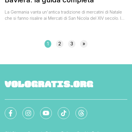
La Germania vanta un'antica tradizione di mercatini di Natale
che si fanno risalire ai Mercati di San Nicola del XIV secolo. I
mercatini di Natale di Monaco di Baviera risalgono addirittura al
1642 e grazie alla relativa vicinanza della città bavarese con il
nostro confine (195 km dal Brennero) sono tra quelli più visitati
da noi [']
1
2
3
»