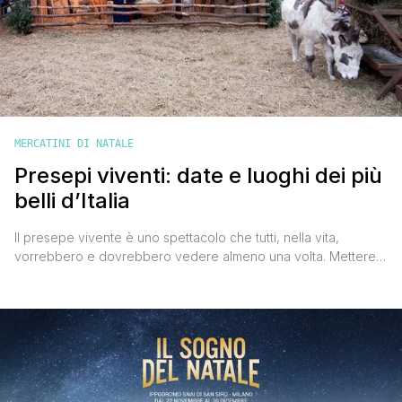
MERCATINI DI NATALE
Presepi viventi: date e luoghi dei più
belli d’Italia
Il presepe vivente è uno spettacolo che tutti, nella vita,
vorrebbero e dovrebbero vedere almeno una volta. Mettere
su un presepe vivente è una forma di arte e una tradizione
tipica italiana. A ridosso di ogni Natale e per tutta la durata
delle feste sono moltissime le città, i quartieri e i borghi che
ospitano [']