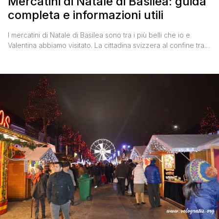
Mercatini di Natale di Basilea: guida
completa e informazioni utili
I mercatini di Natale di Basilea sono tra i più belli che io e
Valentina abbiamo visitato. La cittadina svizzera al confine tra
Francia e Germania, nel periodo dell'Avvento si trasforma in un
luogo magico, ricco di luci, di profumi e di sapori che fanno
immergere il visitatore in un'atmosfera al confine tra il sogno e
[']