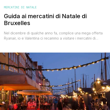
MERCATINI DI NATALE
Guida ai mercatini di Natale di
Bruxelles
Nel dicembre di qualche anno fa, complice una mega offerta
Ryanair, io e Valentina ci recammo a visitare i mercatini di
Natale di bruxelles, e furono per noi una bellissima sorpresa,
anche perché diciamolo, non sono molto conosciuti e
pubblicizzati. Dato che secondo noi meritano di essere visitati
' anche perché è facile trovare voli [']