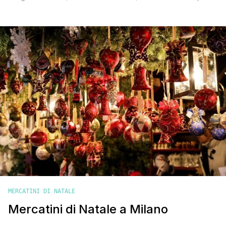
grandi artisti del Presepe napoletano con le loro botteghe
specializzate nella realizzazione di statuine tradizionali e non,
da Cleopatra a Maradona, da Pulcinella a Totò. Se i presepi di
San Gregorio Armeno sono [']
MERCATINI DI NATALE
Mercatini di Natale a Milano