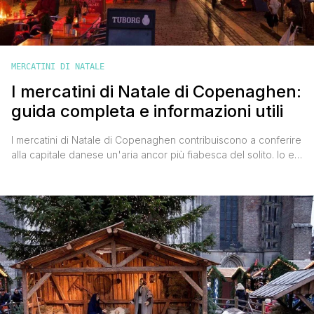
MERCATINI DI NATALE
I mercatini di Natale di Copenaghen:
guida completa e informazioni utili
I mercatini di Natale di Copenaghen contribuiscono a conferire
alla capitale danese un'aria ancor più fiabesca del solito. Io e
Valentina abbiamo avuto il piacere di visitarli nel dicembre 2012
e siamo rimasti stupiti dalla loro bellezza, soprattutto del
villaggio natalizio del Parco Tivoli. Era un freddo weekend di
inizio dicembre e io avevo anche [']