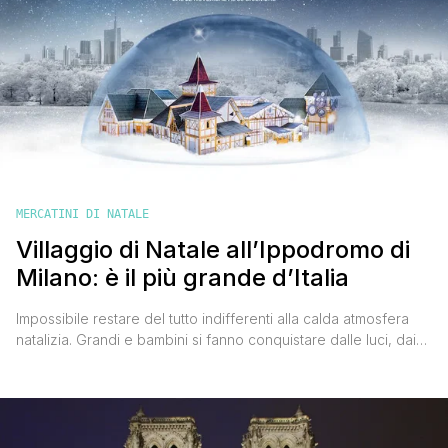
MERCATINI DI NATALE
Villaggio di Natale all’Ippodromo di
Milano: è il più grande d’Italia
Impossibile restare del tutto indifferenti alla calda atmosfera
natalizia. Grandi e bambini si fanno conquistare dalle luci, dai
colori, dai pacchetti regalo. E mano mano che ci si avvicina al
25 dicembre aumenta la voglia di immergersi completamente in
questa magica aria di festa. Per questo le città si attrezzano
allestendo nei parchi e nelle [']