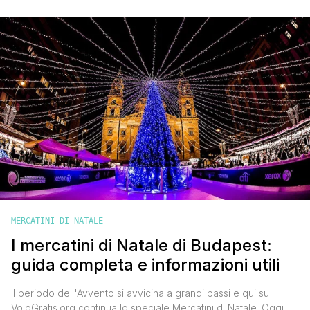
durante il periodo dell'Avvento è una di quelle esperienze che
lasciano il segno e che ti consiglio di provare almeno una volta
[']
MERCATINI DI NATALE
I mercatini di Natale di Budapest:
guida completa e informazioni utili
Il periodo dell'Avvento si avvicina a grandi passi e qui su
VoloGratis.org continua lo speciale Mercatini di Natale. Oggi