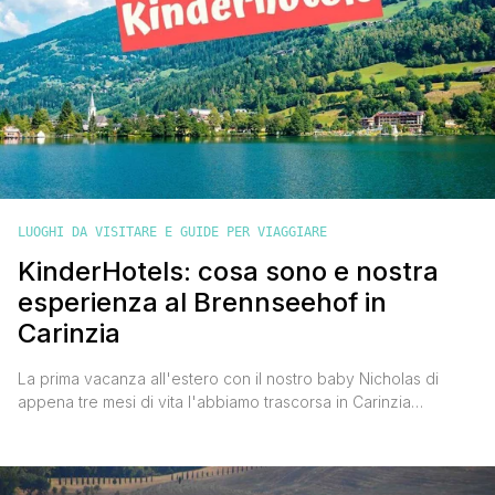
LUOGHI DA VISITARE E GUIDE PER VIAGGIARE
KinderHotels: cosa sono e nostra
esperienza al Brennseehof in
Carinzia
La prima vacanza all'estero con il nostro baby Nicholas di
appena tre mesi di vita l'abbiamo trascorsa in Carinzia
alloggiando in un kinderhotel. Ci siamo trovati talmente bene
che ho pensato di parlartene qui sul blog in modo che tu
possa valutarli per trascorrerci la tua prossima vacanza in
famiglia. KINDERHOTELS: COSA SONO, COSA OFFRONO [']