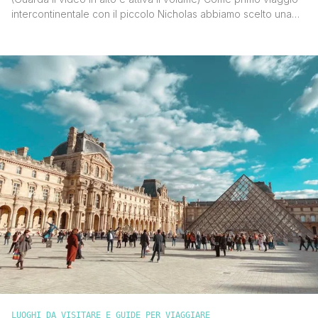
intercontinentale con il piccolo Nicholas abbiamo scelto una
crociera alle Antille con partenza da Guadalupa. Un approccio
comodo e soft che permette di gestire al meglio le esigenze
di un bimbo di 9 mesi. La prima tappa l’abbiamo fatta a Tortola,
la più [']
LUOGHI DA VISITARE E GUIDE PER VIAGGIARE