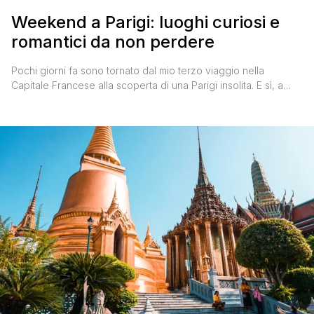
Weekend a Parigi: luoghi curiosi e
romantici da non perdere
Pochi giorni fa sono tornato dal mio terzo viaggio nella
Capitale Francese alla scoperta di una Parigi insolita. E sì, a
Parigi puoi tornarci cento volte e trovare sempre qualcosa di
nuovo e di stimolante da fare e da visitare. È una città in
continua evoluzione, con un invidiabile fermento artistico e
culturale in grado [']