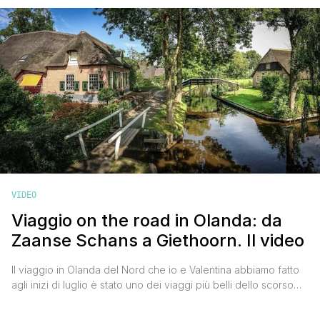
anche con un video. Ho quindi montato i filmati registrati tra
Bagno Vignoni con la vasca termale medievale, la deliziosa [']
VIDEO
Viaggio on the road in Olanda: da
Zaanse Schans a Giethoorn. Il video
Il viaggio in Olanda del Nord che io e Valentina abbiamo fatto
agli inizi di luglio è stato uno dei viaggi più belli dello scorso
anno. Un viaggio on the road che ci ha portati dai mulini a
vento di Zaanse Schans al suggestivo villaggio senza strade di