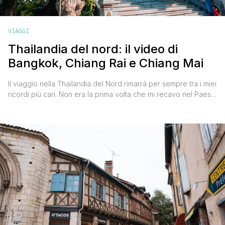
VIAGGI
Thailandia del nord: il video di
Bangkok, Chiang Rai e Chiang Mai
Il viaggio nella Thailandia del Nord rimarrà per sempre tra i miei
ricordi più cari. Non era la prima volta che mi recavo nel Paese
dei sorrisi, c'ero già stato un anno prima e avevo visitato di
sfuggita Bangkok e più approfonditamente le province di Trat,
Rayong e Chantanaburi, fermandomi poi un paio di giorni [']