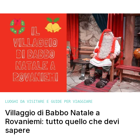
che si stagliano contro il cielo azzurro e il profumo del mare
che ti avvolge, per capire che questo luogo ha qualcosa di
speciale. È una città dove il glamour del Festival del Cinema si
[']
LUOGHI DA VISITARE E GUIDE PER VIAGGIARE
Villaggio di Babbo Natale a
Rovaniemi: tutto quello che devi
sapere