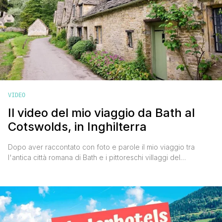
VIDEO
Il video del mio viaggio da Bath al
Cotswolds, in Inghilterra
Dopo aver raccontato con foto e parole il mio viaggio tra
l'antica città romana di Bath e i pittoreschi villaggi del
Cotswolds su Instagram, su Facebook e qui sul blog, è arrivato
il momento di raccontartelo in maniera diversa, più dinamica:
con un video. Ho cercato di concentrare tutto in meno di 3
minuti mostrandoti [']