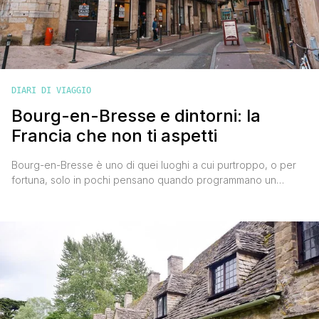
DIARI DI VIAGGIO
Bourg-en-Bresse e dintorni: la
Francia che non ti aspetti
Bourg-en-Bresse è uno di quei luoghi a cui purtroppo, o per
fortuna, solo in pochi pensano quando programmano un
viaggio in Francia. 'Purtroppo' perché è talmente bello che
meriterebbe più attenzione, 'per fortuna' perché non essendo
ancora nel mirino del turismo di massa riesce a farsi conoscere
in maniera lenta regalando momenti indimenticabili tra natura,
[']