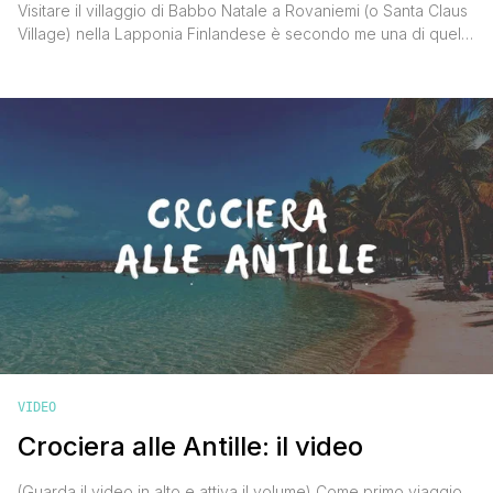
Visitare il villaggio di Babbo Natale a Rovaniemi (o Santa Claus
Village) nella Lapponia Finlandese è secondo me una di quelle
cose da fare almeno una volta nella vita, un sogno ad occhi
aperti per grandi e per piccini. Un luogo incantato in grado di
trasportare chiunque in una dimensione magica e capace di
strappare sorrisi [']
VIDEO
Crociera alle Antille: il video
(Guarda il video in alto e attiva il volume) Come primo viaggio