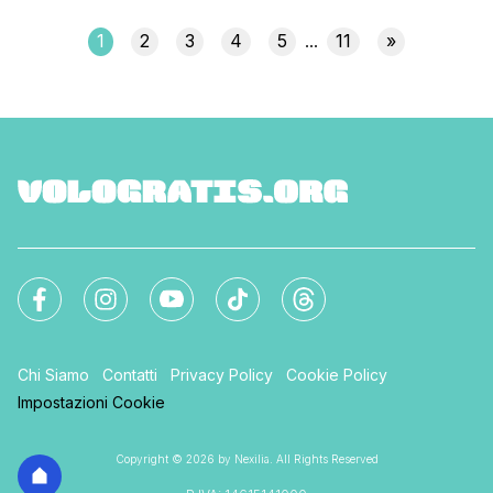
Giethoorn, passando per Alkmaar con il suo caratteristico
mercato [']
1
2
3
4
5
11
»
...
Chi Siamo
Contatti
Privacy Policy
Cookie Policy
Impostazioni Cookie
Copyright © 2026 by Nexilia. All Rights Reserved