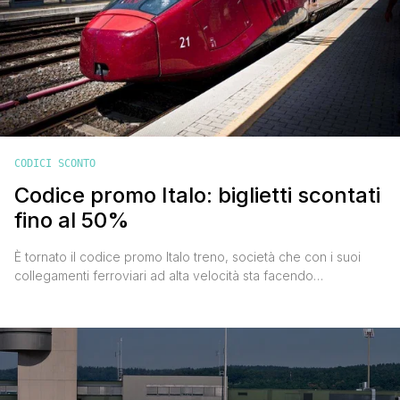
CODICI SCONTO
Codice promo Italo: biglietti scontati
fino al 50%
È tornato il codice promo Italo treno, società che con i suoi
collegamenti ferroviari ad alta velocità sta facendo
concorrenza a Trenitalia. Grazie al nuovo codice sconto Italo
sarà possibile risparmiare tra il 30 e il 50% su tutte le tratte,
salvo disponibilità. CODICE PROMO ITALO: COME UTILIZZARLO
Devi solo: collegarti a www.italotreno.it entro le ore 15 di lunedì
27 luglio [']