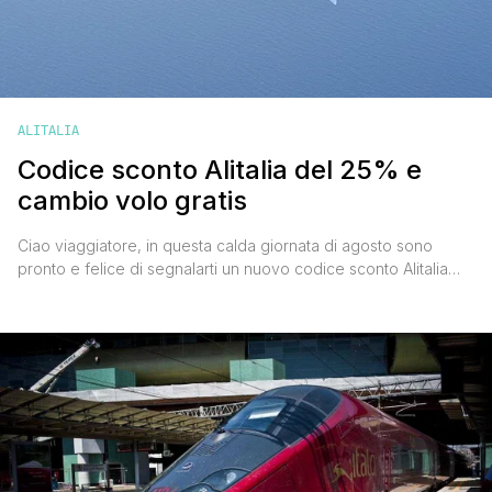
ALITALIA
Codice sconto Alitalia del 25% e
cambio volo gratis
Ciao viaggiatore, in questa calda giornata di agosto sono
pronto e felice di segnalarti un nuovo codice sconto Alitalia
grazie al quale potrai risparmiare il 25% sui biglietti per l'Italia e
l'Europa. Vediamo subito insieme come funziona. CODICE
SCONTO ALITALIA: COME FUNZIONA Per usufruire del codice
sconto Alitalia,o come lo chiamano quelli più fighi 'e-coupon
Alitalia', devi: [']