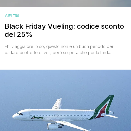
VUELING
Black Friday Vueling: codice sconto
del 25%
Ehi viaggiatore lo so, questo non è un buon periodo per
parlare di offerte di voli, però si spera che per la tarda
primavera e l'estate si possa tornare a una parvenza di
normalità, ed essendo arrivato il Black Friday Vueling che dà
diritto a un 25% di sconto sui voli e un cambio data o
cancellazione [']