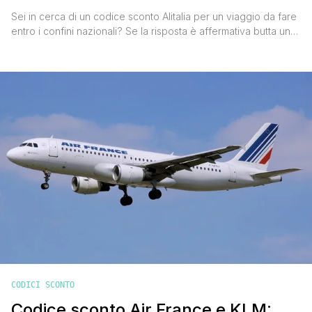
Sei in cerca di un codice sconto Alitalia per un viaggio da fare
entro i confini nazionali? Se la risposta è affermativa butta un
occhio al nuovo codice sconto Alitalia per l'Italia. Si tratta di un
codice sconto che ti permetterà di risparmiare il 25% sul
prezzo del biglietto aereo nazionale (tasse e oneri compresi)
per volare durante l'estate 2021. [']
CODICI SCONTO
Codice sconto Air France e KLM: