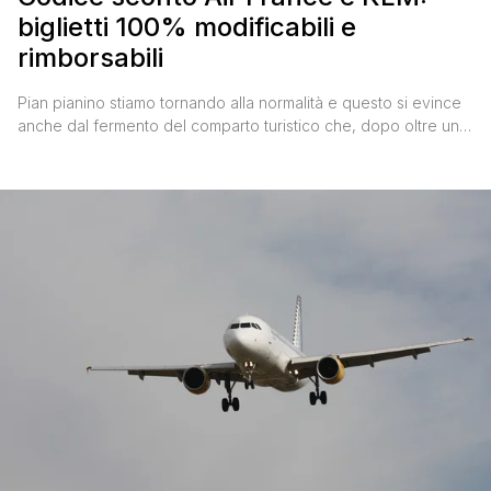
biglietti 100% modificabili e
rimborsabili
Pian pianino stiamo tornando alla normalità e questo si evince
anche dal fermento del comparto turistico che, dopo oltre un
anno di stop forzato a causa della pandemia, sta tornando a
movimentare i sogni e le speranze di noi viaggiatori. Oggi ti
segnalo con grande piacere il codice sconto Air France valido
anche per i voli KLM, [']