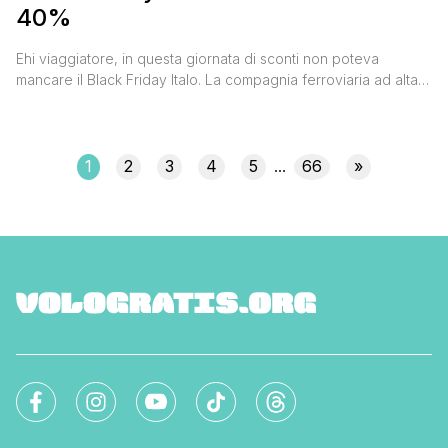
40%
Ehi viaggiatore, in questa giornata di sconti non poteva
mancare il Black Friday Italo. La compagnia ferroviaria ad alta
velocità NTV ha lanciato un codice sconto che permette di
risparmiare il 40% sull'acquisto di biglietti, per viaggiare nel
periodo compreso tra il 10 dicembre 2019 e il 31 marzo 2020. Il
codice sconto da utilizzare è BLACK, [']
1
2
3
4
5
66
»
...