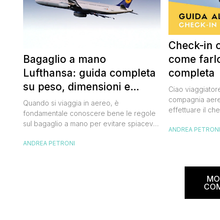
Check-in o
Bagaglio a mano
come farl
Lufthansa: guida completa
completa
su peso, dimensioni e
Ciao viaggiatore
regole
compagnia aere
Quando si viaggia in aereo, è
effettuare il ch
fondamentale conoscere bene le regole
ho viaggiato sp
sul bagaglio a mano per evitare spiacevoli
ANDREA PETRON
ho deciso perta
sorprese al momento dell’imbarco. In
guida, semplice
ANDREA PETRONI
questa guida, voglio condividere con te
dettagliata, per 
tutto quello che devi sapere per
correttamente tu
preparare al meglio il tuo bagaglio a mano
ottenere la car
con Lufthansa. Dimensioni e peso del
MO
necessario per s
bagaglio a mano Lufthansa Lufthansa
CO
permette […]