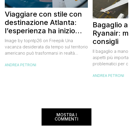
Viaggiare con stile con
destinazione Atlanta:
Bagaglio a
l’esperienza ha inizio
Ryanair: mi
con un volo Air France
consigli
Image by topntp26 on Freepik Una
vacanza desiderata da tempo sul territorio
Il bagaglio a mano R
americano può trasformarsi in realtà
aspetti più importanti
acquistando i biglietti di un volo Air
problematici per chi 
ANDREA PETRONI
France. Tale realtà, fondata nel 1933, ha
compagnia irlandese
sempre investito nell’innovazione fino a
ANDREA PETRONI
bagaglio cambiano 
divenire una delle compagnie aeree
confusione tra i viag
internazionali di riferimento nel panorama
guida aggiornata a 
internazionale. Volare sicuri verso Atlanta
troverai tutte le inf
Sui voli diretti ad […]
peso e costi per evi
sorprese. Mi raccom
MOSTRA I
COMMENTI