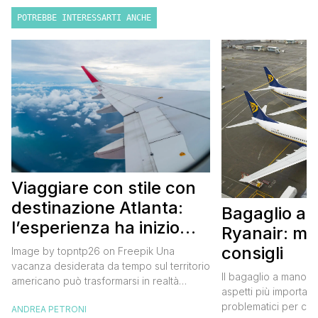
POTREBBE INTERESSARTI ANCHE
Viaggiare con stile con
destinazione Atlanta:
Bagaglio a
l’esperienza ha inizio
Ryanair: mi
con un volo Air France
consigli
Image by topntp26 on Freepik Una
vacanza desiderata da tempo sul territorio
Il bagaglio a mano R
americano può trasformarsi in realtà
aspetti più importanti
acquistando i biglietti di un volo Air
problematici per chi 
ANDREA PETRONI
France. Tale realtà, fondata nel 1933, ha