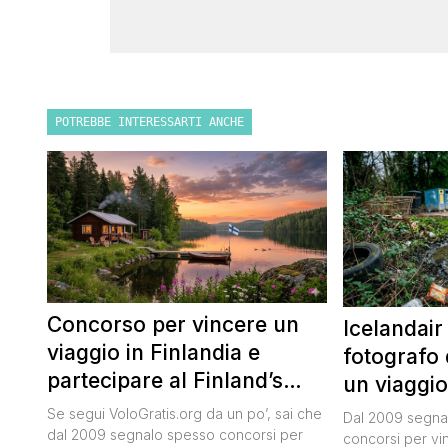
POTREBBE INTERESSARTI ANCHE
Concorso per vincere un
Icelandair
viaggio in Finlandia e
fotografo 
partecipare al Finland’s
un viaggio
Official Tasting
50.000 dol
Se segui VoloGratis.org da un po’, sai che
Dal 2009 segnal
dal 2009 segnalo spesso concorsi per
concorsi per vinc