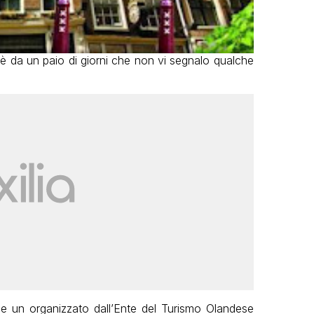
, è da un paio di giorni che non vi segnalo qualche
e un organizzato dall’Ente del Turismo Olandese