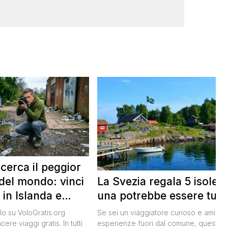
 cerca il peggior
La Svezia regala 5 isole e
del mondo: vinci
una potrebbe essere tua
 in Islanda e
lari
Se sei un viaggiatore curioso e ami le
o su VoloGratis.org
esperienze fuori dal comune, questa
ere viaggi gratis. In tutti