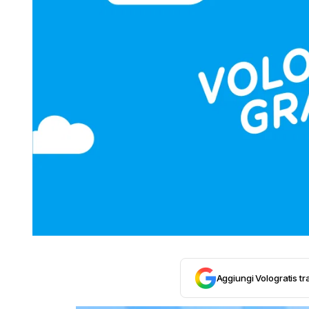
Aggiungi Vologratis tra