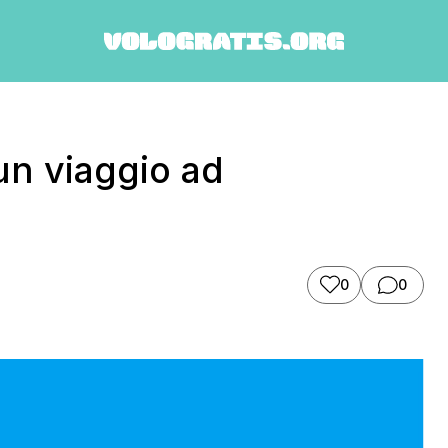
un viaggio ad
0
0