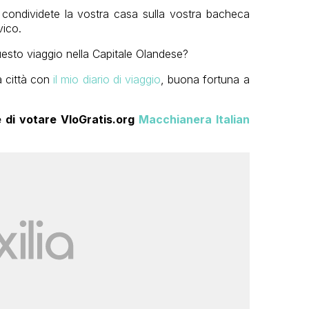
a condividete la vostra casa su
lla vostra bacheca
vico
.
uesto viaggio nella Capitale Olandese?
a città con
il mio diario di viaggio
, buona fortuna a
 di votare VloGratis.org
Macchianera Italian