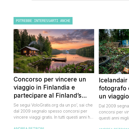
POTREBBE INTERESSARTI ANCHE
Concorso per vincere un
Icelandair
viaggio in Finlandia e
fotografo 
partecipare al Finland’s
un viaggio
Official Tasting
50.000 dol
Se segui VoloGratis.org da un po’, sai che
Dal 2009 segnal
dal 2009 segnalo spesso concorsi per
concorsi per vinc
vincere viaggi gratis. In tutti questi anni ho
questi anni migli
visto tantissime persone partire per
destinazioni str
ANDREA PETRONI