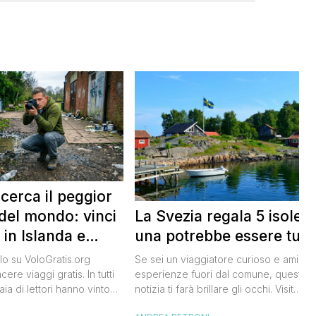
 cerca il peggior
La Svezia regala 5 isole e
del mondo: vinci
una potrebbe essere tua
 in Islanda e
lari
Se sei un viaggiatore curioso e ami le
o su VoloGratis.org
esperienze fuori dal comune, questa
ere viaggi gratis. In tutti
notizia ti farà brillare gli occhi. Visit
aia di lettori hanno vinto
Sweden, l’ente del turismo svedese, h
aordinarie grazie alle