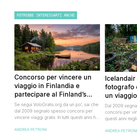
POTREBBE INTERESSARTI ANCHE
Concorso per vincere un
Icelandair
viaggio in Finlandia e
fotografo 
partecipare al Finland’s
un viaggio
Official Tasting
50.000 dol
Se segui VoloGratis.org da un po’, sai che
Dal 2009 segnal
dal 2009 segnalo spesso concorsi per
concorsi per vinc
vincere viaggi gratis. In tutti questi anni ho
questi anni migli
visto tantissime persone partire per
destinazioni str
ANDREA PETRONI
destinazioni incredibili grazie a queste
ANDREA PETRON
segnalazioni pu
segnalazioni — e ogni volta che trovo