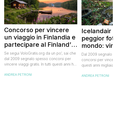
Concorso per vincere
Icelandair c
un viaggio in Finlandia e
peggior fot
partecipare al Finland’s
mondo: vinc
Official Tasting
in Islanda e
Se segui VoloGratis.org da un po’, sai che
Dal 2009 segnalo su
dollari
dal 2009 segnalo spesso concorsi per
concorsi per vincere v
vincere viaggi gratis. In tutti questi anni ho
questi anni migliaia d
visto tantissime persone partire per
destinazioni straordi
ANDREA PETRONI
destinazioni incredibili grazie a queste
ANDREA PETRONI
segnalazioni pubblic
segnalazioni — e ogni volta che trovo
sito. Oggi ne arriva 
un’opportunità come questa, non vedo
dimenticherai. Icela
l’ora di condividerla. Quella di oggi è una
aerea nazionale isla
di quelle che […]
una campagna che si
Photographer” e sta