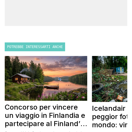
POTREBBE INTERESSARTI ANCHE
Concorso per vincere
Icelandair c
un viaggio in Finlandia e
peggior fot
partecipare al Finland’s
mondo: vinc
Official Tasting