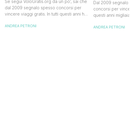
in Islanda e
Se segui VoloGratis.org da un po’, sai che
Dal 2009 segnalo su
dollari
dal 2009 segnalo spesso concorsi per
concorsi per vincere v
vincere viaggi gratis. In tutti questi anni ho
questi anni migliaia d
visto tantissime persone partire per
destinazioni straordi
ANDREA PETRONI
destinazioni incredibili grazie a queste
ANDREA PETRONI
segnalazioni pubblic
segnalazioni — e ogni volta che trovo
sito. Oggi ne arriva 
un’opportunità come questa, non vedo
dimenticherai. Icela
l’ora di condividerla. Quella di oggi è una
aerea nazionale isla
di quelle che […]
una campagna che si
Photographer” e sta