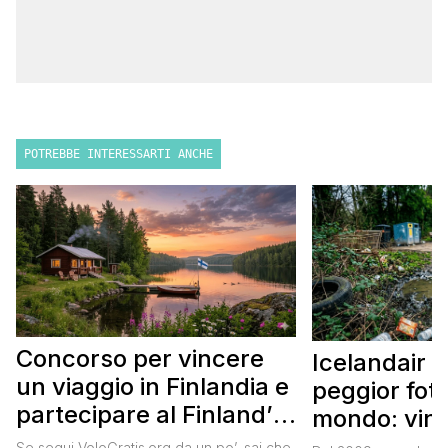
POTREBBE INTERESSARTI ANCHE
Concorso per vincere
Icelandair c
un viaggio in Finlandia e
peggior fot
partecipare al Finland’s
mondo: vinc
Official Tasting
in Islanda e
Se segui VoloGratis.org da un po’, sai che