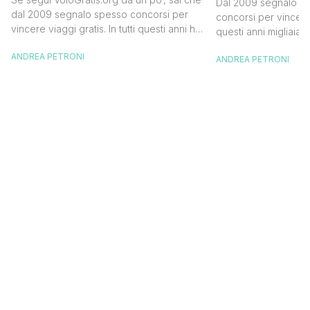
Dal 2009 segnalo su
dollari
dal 2009 segnalo spesso concorsi per
concorsi per vincere v
vincere viaggi gratis. In tutti questi anni ho
questi anni migliaia d
visto tantissime persone partire per
destinazioni straordi
ANDREA PETRONI
destinazioni incredibili grazie a queste
ANDREA PETRONI
segnalazioni pubblic
segnalazioni — e ogni volta che trovo
sito. Oggi ne arriva 
un’opportunità come questa, non vedo
dimenticherai. Icela
l’ora di condividerla. Quella di oggi è una
aerea nazionale isla
di quelle che […]
una campagna che si
Photographer” e sta